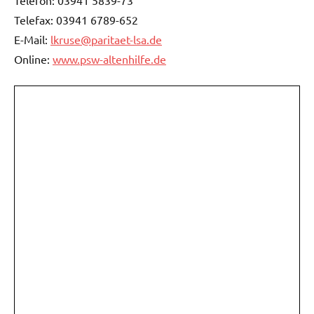
Telefon: 03941 5839-73
Telefax: 03941 6789-652
E-Mail:
lkruse@paritaet-lsa.de
Online:
www.psw-altenhilfe.de