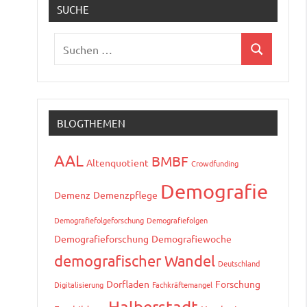
SUCHE
Suchen
Suchen
nach:
BLOGTHEMEN
AAL
BMBF
Altenquotient
Crowdfunding
Demografie
Demenz
Demenzpflege
Demografiefolgeforschung
Demografiefolgen
Demografieforschung
Demografiewoche
demografischer Wandel
Deutschland
Dorfladen
Forschung
Digitalisierung
Fachkräftemangel
Halberstadt