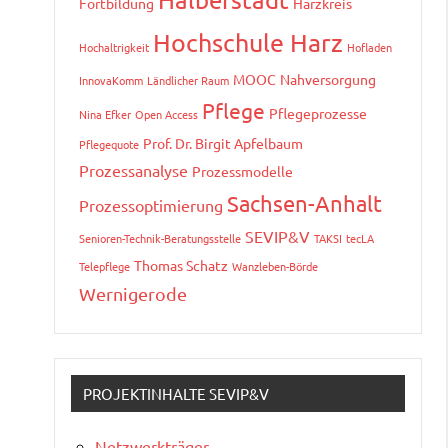
Fortbildung
Harzkreis
Hochschule Harz
Hochaltrigkeit
Hofladen
MOOC
Nahversorgung
InnovaKomm
Ländlicher Raum
Pflege
Pflegeprozesse
Nina Efker
Open Access
Prof. Dr. Birgit Apfelbaum
Pflegequote
Prozessanalyse
Prozessmodelle
Sachsen-Anhalt
Prozessoptimierung
SEVIP&V
Senioren-Technik-Beratungsstelle
TAKSI
tecLA
Thomas Schatz
Telepflege
Wanzleben-Börde
Wernigerode
PROJEKTINHALTE SEVIP&V
Netzwerkträger