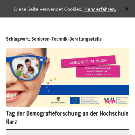
Diese Seite verwendet Cookies.
Mehr erfahren.
Zum
Pflegenetzwerk
Inhalt
Halberstadt
springen
Schlagwort:
Senioren-Technik-Beratungsstelle
Tag der Demografieforschung an der Hochschule
Harz