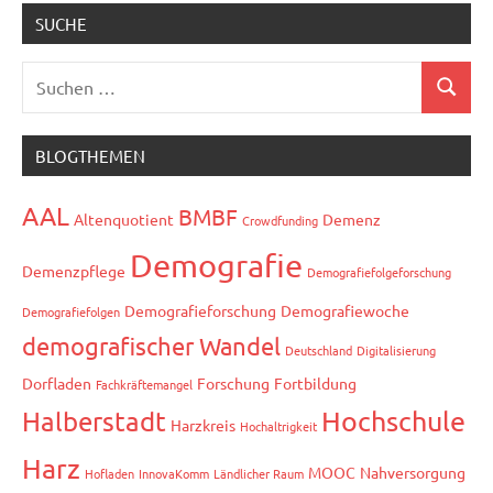
SUCHE
Suchen
Suchen
nach:
BLOGTHEMEN
AAL
BMBF
Altenquotient
Demenz
Crowdfunding
Demografie
Demenzpflege
Demografiefolgeforschung
Demografieforschung
Demografiewoche
Demografiefolgen
demografischer Wandel
Deutschland
Digitalisierung
Dorfladen
Forschung
Fortbildung
Fachkräftemangel
Hochschule
Halberstadt
Harzkreis
Hochaltrigkeit
Harz
MOOC
Nahversorgung
Hofladen
InnovaKomm
Ländlicher Raum