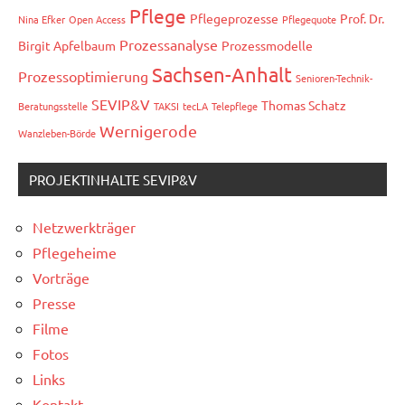
Pflege
Pflegeprozesse
Prof. Dr.
Nina Efker
Open Access
Pflegequote
Prozessanalyse
Birgit Apfelbaum
Prozessmodelle
Sachsen-Anhalt
Prozessoptimierung
Senioren-Technik-
SEVIP&V
Thomas Schatz
Beratungsstelle
TAKSI
tecLA
Telepflege
Wernigerode
Wanzleben-Börde
PROJEKTINHALTE SEVIP&V
Netzwerkträger
Pflegeheime
Vorträge
Presse
Filme
Fotos
Links
Kontakt