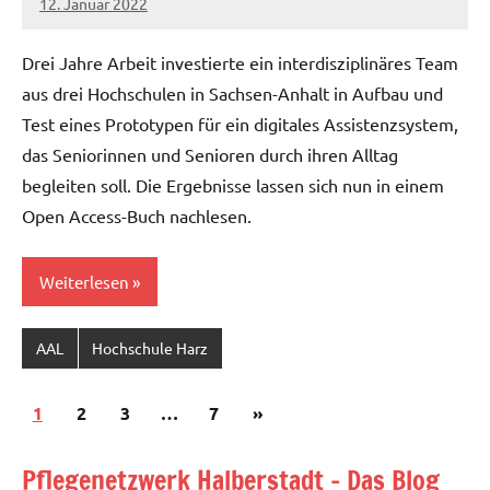
12. Januar 2022
Christian
Reinboth
Drei Jahre Arbeit investierte ein interdisziplinäres Team
aus drei Hochschulen in Sachsen-Anhalt in Aufbau und
Test eines Prototypen für ein digitales Assistenzsystem,
das Seniorinnen und Senioren durch ihren Alltag
begleiten soll. Die Ergebnisse lassen sich nun in einem
Open Access-Buch nachlesen.
Weiterlesen
AAL
Hochschule Harz
Beitragsnavigation
Nächste
1
2
3
…
7
»
Beiträge
Pflegenetzwerk Halberstadt - Das Blog