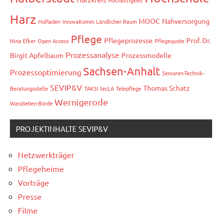
Hochaltrigkeit
Harz
MOOC
Nahversorgung
Hofladen
InnovaKomm
Ländlicher Raum
Pflege
Pflegeprozesse
Prof. Dr.
Nina Efker
Open Access
Pflegequote
Prozessanalyse
Birgit Apfelbaum
Prozessmodelle
Sachsen-Anhalt
Prozessoptimierung
Senioren-Technik-
SEVIP&V
Thomas Schatz
Beratungsstelle
TAKSI
tecLA
Telepflege
Wernigerode
Wanzleben-Börde
PROJEKTINHALTE SEVIP&V
Netzwerkträger
Pflegeheime
Vorträge
Presse
Filme