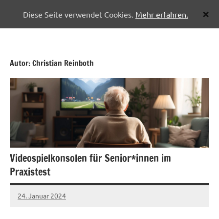
Diese Seite verwendet Cookies.
Mehr erfahren.
Zum
Pflegenetzwerk
Inhalt
Halberstadt
springen
Autor:
Christian Reinboth
Videospielkonsolen für Senior*innen im
Praxistest
24. Januar 2024
Christian
Reinboth