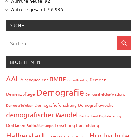
Aufrufe heute:
92
Aufrufe gesamt:
96.936
SUCHE
Suchen
Suchen
nach:
BLOGTHEMEN
AAL
BMBF
Altenquotient
Demenz
Crowdfunding
Demografie
Demenzpflege
Demografiefolgeforschung
Demografieforschung
Demografiewoche
Demografiefolgen
demografischer Wandel
Deutschland
Digitalisierung
Dorfladen
Forschung
Fortbildung
Fachkräftemangel
Hochschule
Halberstadt
Harzkreis