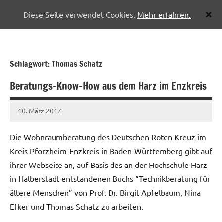
Diese Seite verwendet Cookies.
Mehr erfahren.
Zum
Pflegenetzwerk
Inhalt
Halberstadt
springen
Schlagwort:
Thomas Schatz
Beratungs-Know-How aus dem Harz im Enzkreis
10. März 2017
Christian
Reinboth
Die Wohnraumberatung des Deutschen Roten Kreuz im
Kreis Pforzheim-Enzkreis in Baden-Württemberg gibt auf
ihrer Webseite an, auf Basis des an der Hochschule Harz
in Halberstadt entstandenen Buchs “Technikberatung für
ältere Menschen” von Prof. Dr. Birgit Apfelbaum, Nina
Efker und Thomas Schatz zu arbeiten.