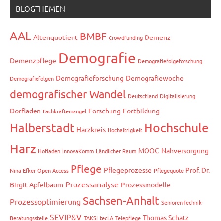
BLOGTHEMEN
AAL
BMBF
Altenquotient
Demenz
Crowdfunding
Demografie
Demenzpflege
Demografiefolgeforschung
Demografieforschung
Demografiewoche
Demografiefolgen
demografischer Wandel
Deutschland
Digitalisierung
Dorfladen
Forschung
Fortbildung
Fachkräftemangel
Hochschule
Halberstadt
Harzkreis
Hochaltrigkeit
Harz
MOOC
Nahversorgung
Hofladen
InnovaKomm
Ländlicher Raum
Pflege
Pflegeprozesse
Prof. Dr.
Nina Efker
Open Access
Pflegequote
Prozessanalyse
Birgit Apfelbaum
Prozessmodelle
Sachsen-Anhalt
Prozessoptimierung
Senioren-Technik-
SEVIP&V
Thomas Schatz
Beratungsstelle
TAKSI
tecLA
Telepflege