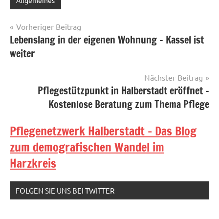
Allgemeines
Beitragsnavigation
Vorheriger Beitrag
Lebenslang in der eigenen Wohnung – Kassel ist
weiter
Nächster Beitrag
Pflegestützpunkt in Halberstadt eröffnet –
Kostenlose Beratung zum Thema Pflege
Pflegenetzwerk Halberstadt - Das Blog
zum demografischen Wandel im
Harzkreis
FOLGEN SIE UNS BEI TWITTER