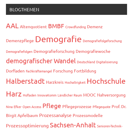
BLOGTHEMEN
AAL
BMBF
Altenquotient
Demenz
Crowdfunding
Demografie
Demenzpflege
Demografiefolgeforschung
Demografieforschung
Demografiewoche
Demografiefolgen
demografischer Wandel
Deutschland
Digitalisierung
Dorfladen
Forschung
Fortbildung
Fachkräftemangel
Hochschule
Halberstadt
Harzkreis
Hochaltrigkeit
Harz
MOOC
Nahversorgung
Hofladen
InnovaKomm
Ländlicher Raum
Pflege
Pflegeprozesse
Prof. Dr.
Nina Efker
Open Access
Pflegequote
Prozessanalyse
Birgit Apfelbaum
Prozessmodelle
Sachsen-Anhalt
Prozessoptimierung
Senioren-Technik-