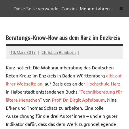
Diese Seite verwendet Cookies.
Mehr erfahren.
Zum
Pflegenetzwerk
Inhalt
Halberstadt
springen
Beratungs-Know-How aus dem Harz im Enzkreis
10. März 2017
Christian Reinboth
Kurz notiert: Die Wohnraumberatung des Deutschen
Roten Kreuz im Enzkreis in Baden-Württemberg
gibt auf
ihrer Webseite an
, auf Basis des an der
Hochschule Harz
in Halberstadt entstandenen Buchs
“Technikberatung für
ältere Menschen”
von
Prof. Dr. Birgit Apfelbaum
, Nina
Efker und Thomas Schatz zu arbeiten. Eine tolle
Auszeichnung für die drei Autor*innen – und ein guter
Indikator dafür, dass das dem Werk zugrundeliegende