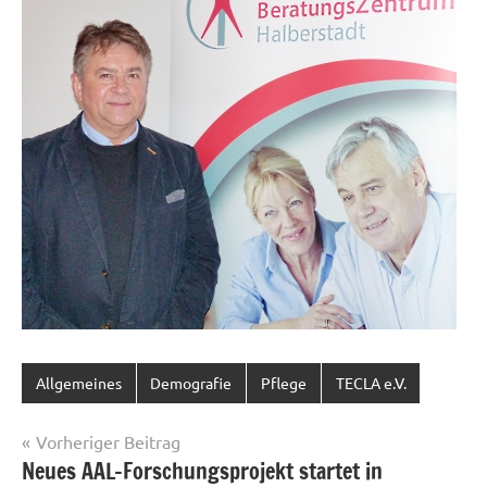
Allgemeines
Demografie
Pflege
TECLA e.V.
Beitragsnavigation
Vorheriger Beitrag
Neues AAL-Forschungsprojekt startet in