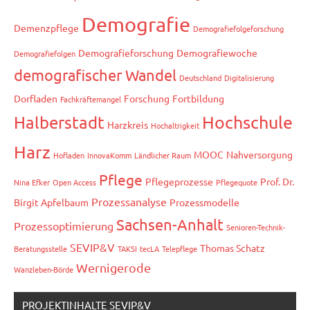
Demografie
Demenzpflege
Demografiefolgeforschung
Demografieforschung
Demografiewoche
Demografiefolgen
demografischer Wandel
Deutschland
Digitalisierung
Dorfladen
Forschung
Fortbildung
Fachkräftemangel
Hochschule
Halberstadt
Harzkreis
Hochaltrigkeit
Harz
MOOC
Nahversorgung
Hofladen
InnovaKomm
Ländlicher Raum
Pflege
Pflegeprozesse
Prof. Dr.
Nina Efker
Open Access
Pflegequote
Prozessanalyse
Birgit Apfelbaum
Prozessmodelle
Sachsen-Anhalt
Prozessoptimierung
Senioren-Technik-
SEVIP&V
Thomas Schatz
Beratungsstelle
TAKSI
tecLA
Telepflege
Wernigerode
Wanzleben-Börde
PROJEKTINHALTE SEVIP&V