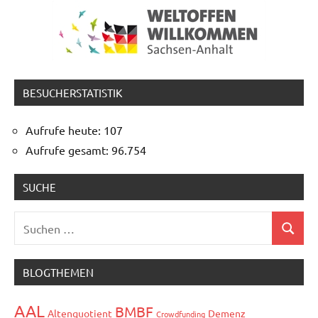
BESUCHERSTATISTIK
Aufrufe heute:
107
Aufrufe gesamt:
96.754
SUCHE
Suchen
Suchen
nach:
BLOGTHEMEN
AAL
BMBF
Altenquotient
Demenz
Crowdfunding