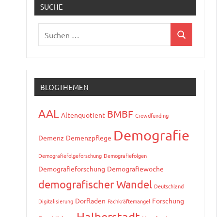
SUCHE
Suchen
Suchen
nach:
BLOGTHEMEN
AAL
BMBF
Altenquotient
Crowdfunding
Demografie
Demenz
Demenzpflege
Demografiefolgeforschung
Demografiefolgen
Demografieforschung
Demografiewoche
demografischer Wandel
Deutschland
Dorfladen
Forschung
Digitalisierung
Fachkräftemangel
Halberstadt