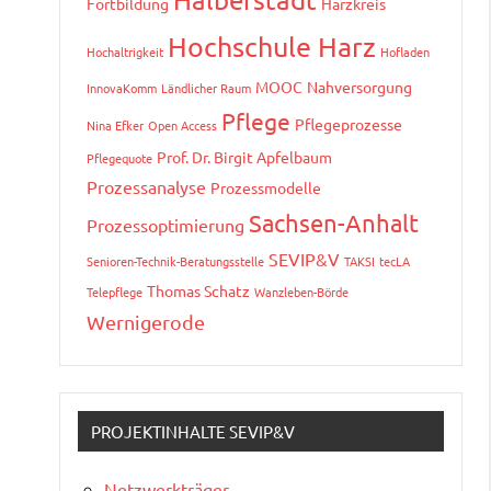
Fortbildung
Harzkreis
Hochschule Harz
Hochaltrigkeit
Hofladen
MOOC
Nahversorgung
InnovaKomm
Ländlicher Raum
Pflege
Pflegeprozesse
Nina Efker
Open Access
Prof. Dr. Birgit Apfelbaum
Pflegequote
Prozessanalyse
Prozessmodelle
Sachsen-Anhalt
Prozessoptimierung
SEVIP&V
Senioren-Technik-Beratungsstelle
TAKSI
tecLA
Thomas Schatz
Telepflege
Wanzleben-Börde
Wernigerode
PROJEKTINHALTE SEVIP&V
Netzwerkträger