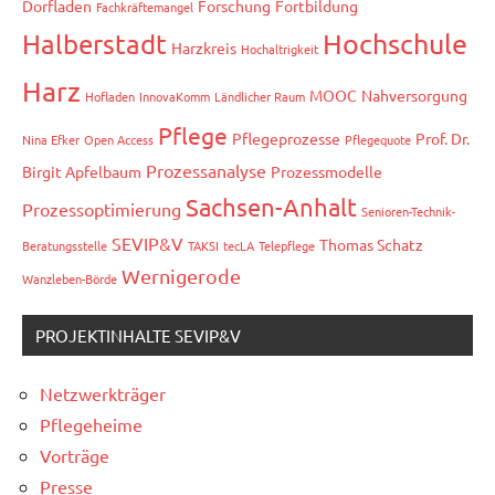
Dorfladen
Forschung
Fortbildung
Fachkräftemangel
Hochschule
Halberstadt
Harzkreis
Hochaltrigkeit
Harz
MOOC
Nahversorgung
Hofladen
InnovaKomm
Ländlicher Raum
Pflege
Pflegeprozesse
Prof. Dr.
Nina Efker
Open Access
Pflegequote
Prozessanalyse
Birgit Apfelbaum
Prozessmodelle
Sachsen-Anhalt
Prozessoptimierung
Senioren-Technik-
SEVIP&V
Thomas Schatz
Beratungsstelle
TAKSI
tecLA
Telepflege
Wernigerode
Wanzleben-Börde
PROJEKTINHALTE SEVIP&V
Netzwerkträger
Pflegeheime
Vorträge
Presse