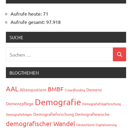
Aufrufe heute:
71
Aufrufe gesamt:
97.918
SUCHE
Suchen
Suchen
nach:
BLOGTHEMEN
AAL
BMBF
Altenquotient
Demenz
Crowdfunding
Demografie
Demenzpflege
Demografiefolgeforschung
Demografieforschung
Demografiewoche
Demografiefolgen
demografischer Wandel
Deutschland
Digitalisierung