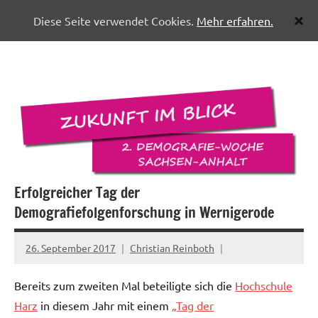
Diese Seite verwendet Cookies.
Mehr erfahren.
Zum
Pflegenetzwerk
Inhalt
Halberstadt
springen
Erfolgreicher Tag der
Demografiefolgenforschung in Wernigerode
26. September 2017
Christian Reinboth
Bereits zum zweiten Mal beteiligte sich die
Hochschule
Harz
in diesem Jahr mit einem
„Tag der